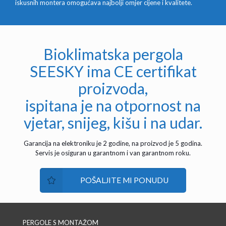
iskusnih montera omogućava najbolji omjer cijene i kvalitete.
Bioklimatska pergola
SEESKY ima CE certifikat
proizvoda,
ispitana je na otpornost na
vjetar, snijeg, kišu i na udar.
Garancija na elektroniku je 2 godine, na proizvod je 5 godina.
Servis je osiguran u garantnom i van garantnom roku.
POŠALJITE MI PONUDU
PERGOLE S MONTAŽOM