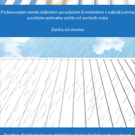
Podešavanjem lamela daljinskim upravljačem ili mobitelom u najbolji položaj
postižete optimalnu zaštitu od sunčevih zraka
Zaštita od oborina
Posebno dizajnirane krovne aluminijske letvice skupljaju vodu i sustavom