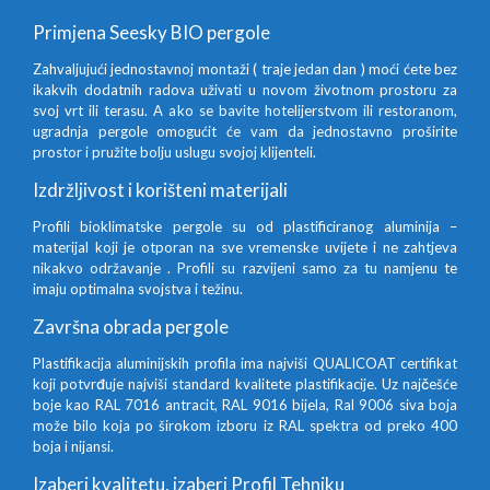
Primjena Seesky BIO pergole
Zahvaljujući jednostavnoj montaži ( traje jedan dan ) moći ćete bez
ikakvih dodatnih radova uživati u novom životnom prostoru za
svoj vrt ili terasu. A ako se bavite hotelijerstvom ili restoranom,
ugradnja pergole omogućit će vam da jednostavno proširite
prostor i pružite bolju uslugu svojoj klijenteli.
Izdržljivost i korišteni materijali
Profili bioklimatske pergole su od plastificiranog aluminija –
materijal koji je otporan na sve vremenske uvijete i ne zahtjeva
nikakvo održavanje . Profili su razvijeni samo za tu namjenu te
imaju optimalna svojstva i težinu.
Završna obrada pergole
Plastifikacija aluminijskih profila ima najviši QUALICOAT certifikat
koji potvrđuje najviši standard kvalitete plastifikacije. Uz najčešće
boje kao RAL 7016 antracit, RAL 9016 bijela, Ral 9006 siva boja
može bilo koja po širokom izboru iz RAL spektra od preko 400
boja i nijansi.
Izaberi kvalitetu, izaberi Profil Tehniku