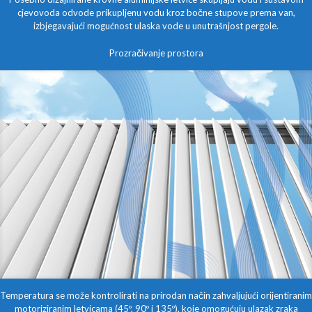
cjevovoda odvode prikupljenu vodu kroz bočne stupove prema van,
izbjegavajući mogućnost ulaska vode u unutrašnjost pergole.
Prozračivanje prostora
Temperatura se može kontrolirati na prirodan način zahvaljujući orijentiranim
motoriziranim letvicama (45º, 90º i 135º), koje omogućuju ulazak zraka