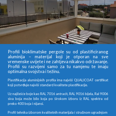
Profili bioklimatske pergole su od plastificiranog
aluminija – materijal koji je otporan na sve
vremenske uvijete i ne zahtjeva nikakvo održavanje.
Profili su razvijeni samo za tu namjenu te imaju
optimalna svojstva i težinu.
Plastifikacija aluminijskih profila ima najviši QUALICOAT certifikat
koji potvrđuje najviši standard kvalitete plastifikacije.
Uz najčešće boje kao RAL 7016 antracit, RAL 9016 bijela, Ral 9006
siva boja može bilo koja po širokom izboru iz RAL spektra od
preko 400 boja i nijansi.
Profil tehnika izborom kvalitetnih materijala i stručnom ugradnjom